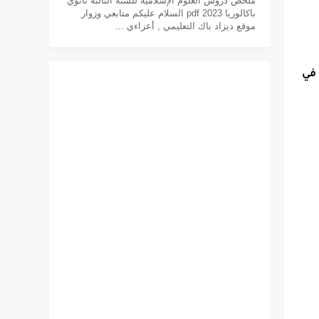
ملخص دروس العلوم الإسلامية للسنة الثالثة ثانوي
باكالوريا pdf 2023 السلام عليكم متابعي وزوار
موقع ديزاد باك التعليمي , أعزاءي ...
ات أجنبية في