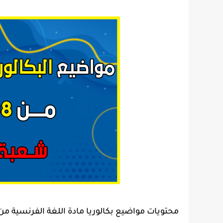
محتويات مواضيع بكالوريا مادة اللغة الفرنسية من 2008 الى 2022 شعبة لغات أجنبية في ملف واحد f