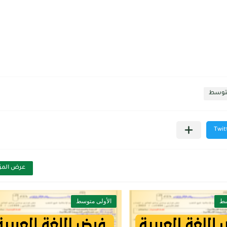
متوسط
عرض المز
سط
الأولى متوسط